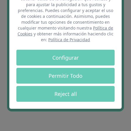
su capacidad multidisciplinaria en la implantación,
para ajustar la publicidad a tus gustos y
desarrollo y ejecución de proyectos de innovación.
preferencias. Puedes configurar y aceptar el uso
Sus más de
10 años
en el mercado le han permitido
de cookies a continuación. Asimismo, puedes
construir una amplia red de contactos y partners
modificar tus opciones de consentimiento en
sobre los que apoyarse para el desarrollo de
cualquier momento visitando nuestra
Política de
proyectos.
Cookies
y obtener más información haciendo clic
en:
Política de Privacidad
Con un historial de cofundación de varios proyectos
de I+D+i en el ámbito de la inteligencia artificial y
como participante activo en programas como
Configurar
NVIDIA
Inception,
AWS
Activate,
Acelera Startups
de ImpactHub y Mentor Day, entre otros, posee las
habilidades y los conocimientos para impulsar el
Permitir Todo
crecimiento de startups tecnológicas.
Reject all
Saber más